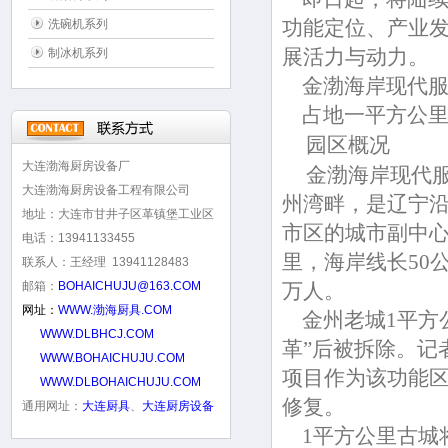
功能定位、产业
洗碗机系列
展活力与动力。
制冰机系列
金渤海岸现代服
占地一平方公里
园区概况
大连渤海厨房设备厂
金渤海岸现代服
大连渤海厨房设备工程有限公司
州湾畔，是辽宁
地址：大连市甘井子区革镇堡工业区
市区的城市副中心
电话：13941133455
里，海岸线长50
联系人：王经理 13941128483
邮箱：
BOHAICHUJU@163.COM
万人。
网址：
WWW.渤海厨具.COM
金州老城1平方公
WWW.DLBHCJ.COM
革”后被拆除。记
WWW.BOHAICHUJU.COM
项目作为该功能
WWW.DLBOHAICHUJU.COM
修复。
通用网址：
大连厨具
、
大连厨房设备
1平方公里古城