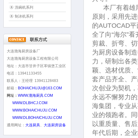
本厂有着雄厚
洗碗机系列
原则，采用先进
制冰机系列
的AUTOCA
全了向“海尔”
剪裁、折弯、切
为厨房设备制造
大连渤海厨房设备厂
大连渤海厨房设备工程有限公司
力，研制出各类
地址：大连市甘井子区革镇堡工业区
颖、选材优质、
电话：13941133455
套产品齐全、产
联系人：王经理 13941128483
次创业为契机，
邮箱：
BOHAICHUJU@163.COM
网址：
WWW.渤海厨具.COM
永远不懈努力的
WWW.DLBHCJ.COM
海集团，专业从
WWW.BOHAICHUJU.COM
业的领跑者。同
WWW.DLBOHAICHUJU.COM
以重质量、售后
通用网址：
大连厨具
、
大连厨房设备
年代后期，企业